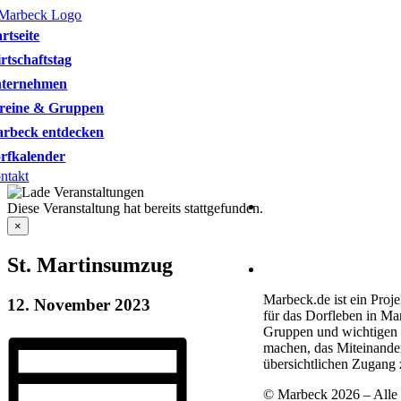
Skip
to
artseite
content
rtschaftstag
ternehmen
reine & Gruppen
rbeck entdecken
rfkalender
ntakt
Heimatverein Marbeck e
Diese Veranstaltung hat bereits stattgefunden.
Schulstraße 1
×
46325 Borken-Marbeck
St. Martinsumzug
kontakt@marbeck.de
Marbeck.de ist ein Proje
12. November 2023
für das Dorfleben in Ma
Gruppen und wichtigen T
machen, das Miteinande
übersichtlichen Zugang 
© Marbeck 2026 – Alle 