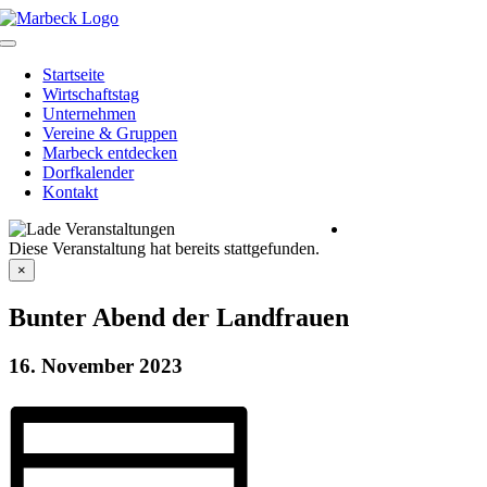
Skip
to
Toggle
content
Navigation
Startseite
Wirtschaftstag
Unternehmen
Vereine & Gruppen
Marbeck entdecken
Dorfkalender
Kontakt
Heimatverein
Diese Veranstaltung hat bereits stattgefunden.
Marbeck e.V.
Schulstraße 1
×
46325 Borken-
Marbeck
Bunter Abend der Landfrauen
16. November 2023