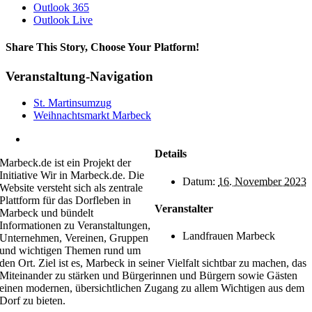
Outlook 365
Outlook Live
Share This Story, Choose Your Platform!
Facebook
X
Bluesky
Reddit
LinkedIn
WhatsApp
Telegram
Tumblr
Xing
Email
Copy
Veranstaltung-Navigation
Link
St. Martinsumzug
Weihnachtsmarkt Marbeck
kontakt@marbeck.de
Details
Marbeck.de ist ein Projekt der
Initiative Wir in Marbeck.de. Die
Datum:
16. November 2023
Website versteht sich als zentrale
Plattform für das Dorfleben in
Veranstalter
Marbeck und bündelt
Informationen zu Veranstaltungen,
Landfrauen Marbeck
Unternehmen, Vereinen, Gruppen
und wichtigen Themen rund um
den Ort. Ziel ist es, Marbeck in seiner Vielfalt sichtbar zu machen, das
Miteinander zu stärken und Bürgerinnen und Bürgern sowie Gästen
einen modernen, übersichtlichen Zugang zu allem Wichtigen aus dem
Dorf zu bieten.