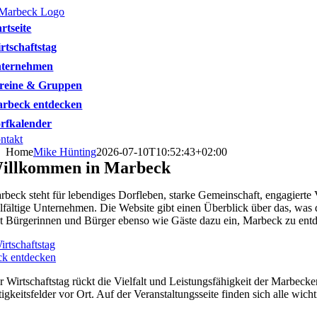
Skip
to
artseite
content
rtschaftstag
ternehmen
reine & Gruppen
rbeck entdecken
rfkalender
ntakt
Home
Mike Hünting
2026-07-10T10:52:43+02:00
illkommen in Marbeck
rbeck steht für lebendiges Dorfleben, starke Gemeinschaft, engagierte
elfältige Unternehmen. Die Website gibt einen Überblick über das, was
dt Bürgerinnen und Bürger ebenso wie Gäste dazu ein, Marbeck zu entdec
rtschaftstag
k entdecken
r Wirtschaftstag rückt die Vielfalt und Leistungsfähigkeit der Marbec
tigkeitsfelder vor Ort. Auf der Veranstaltungsseite finden sich alle w