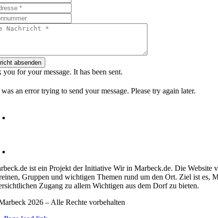
richt absenden
 you for your message. It has been sent.
was an error trying to send your message. Please try again later.
Heimatverein Marbeck e.V.
Schulstraße 1
46325 Borken-Marbeck
kontakt@marbeck.de
rbeck.de ist ein Projekt der Initiative Wir in Marbeck.de. Die Website 
reinen, Gruppen und wichtigen Themen rund um den Ort. Ziel ist es, M
ersichtlichen Zugang zu allem Wichtigen aus dem Dorf zu bieten.
Marbeck 2026 – Alle Rechte vorbehalten