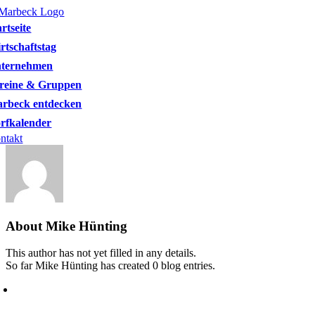
Skip
to
artseite
content
rtschaftstag
ternehmen
reine & Gruppen
rbeck entdecken
rfkalender
ntakt
About
Mike Hünting
This author has not yet filled in any details.
So far Mike Hünting has created 0 blog entries.
Heimatverein Marbeck e.V.
Schulstraße 1
46325 Borken-Marbeck