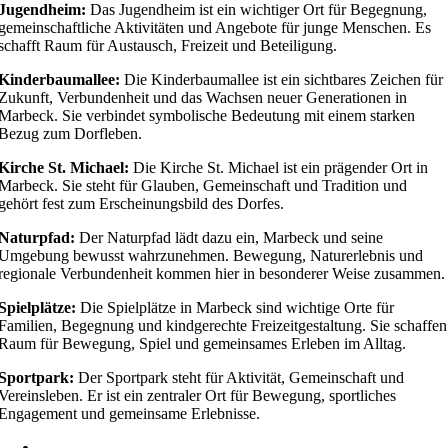
Jugendheim:
Das Jugendheim ist ein wichtiger Ort für Begegnung,
gemeinschaftliche Aktivitäten und Angebote für junge Menschen. Es
schafft Raum für Austausch, Freizeit und Beteiligung.
Kinderbaumallee:
Die Kinderbaumallee ist ein sichtbares Zeichen für
Zukunft, Verbundenheit und das Wachsen neuer Generationen in
Marbeck. Sie verbindet symbolische Bedeutung mit einem starken
Bezug zum Dorfleben.
Kirche St. Michael:
Die Kirche St. Michael ist ein prägender Ort in
Marbeck. Sie steht für Glauben, Gemeinschaft und Tradition und
gehört fest zum Erscheinungsbild des Dorfes.
Naturpfad:
Der Naturpfad lädt dazu ein, Marbeck und seine
Umgebung bewusst wahrzunehmen. Bewegung, Naturerlebnis und
regionale Verbundenheit kommen hier in besonderer Weise zusammen.
Spielplätze:
Die Spielplätze in Marbeck sind wichtige Orte für
Familien, Begegnung und kindgerechte Freizeitgestaltung. Sie schaffen
Raum für Bewegung, Spiel und gemeinsames Erleben im Alltag.
Sportpark:
Der Sportpark steht für Aktivität, Gemeinschaft und
Vereinsleben. Er ist ein zentraler Ort für Bewegung, sportliches
Engagement und gemeinsame Erlebnisse.
Heimatverein Marbeck e.V.