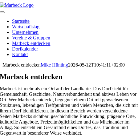
Skip
to
Toggle
content
Navigation
Startseite
Wirtschaftstag
Unternehmen
Vereine & Gruppen
Marbeck entdecken
Dorfkalender
Kontakt
Marbeck entdecken
Mike Hünting
2026-05-12T10:41:11+02:00
Marbeck entdecken
Marbeck ist mehr als ein Ort auf der Landkarte. Das Dorf steht für
Gemeinschaft, Geschichte, Naturverbundenheit und aktives Leben vor
Ort. Wer Marbeck entdeckt, begegnet einem Ort mit gewachsenen
Strukturen, lebendigen Treffpunkten und vielen Menschen, die sich mit
ihrem Dorf identifizieren. In diesem Bereich werden verschiedene
Seiten Marbecks sichtbar: geschichtliche Entwicklung, prägende Orte,
kulturelle Angebote, Freizeitmöglichkeiten und das Miteinander im
Alltag. So entsteht ein Gesamtbild eines Dorfes, das Tradition und
Gegenwart in besonderer Weise verbindet.