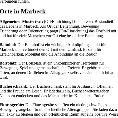
verbunden fühlen.
Orte in Marbeck
Allgemeiner Mustertext:
[Ort/Einrichtung] ist ein fester Bestandteil
des Lebens in Marbeck. Als Ort der Begegnung, Bewegung,
Erinnerung oder Orientierung prägt [Ort/Einrichtung] das Dorfbild mit
und hat für viele Menschen vor Ort eine besondere Bedeutung.
Bahnhof:
Der Bahnhof ist ein wichtiger Anknüpfungspunkt für
Marbeck und verbindet den Ort mit dem Umland. Er steht für
Erreichbarkeit, Mobilität und die Anbindung an die Region.
Bolzplatz:
Der Bolzplatz ist ein unkomplizierter Treffpunkt für
Bewegung, Spiel und gemeinschaftliche Freizeit. Er gehört zu den
Orten, an denen Dorfleben im Alltag ganz selbstverständlich sichtbar
wird.
Bücherschrank:
Der Bücherschrank steht für Austausch, Offenheit
und die Freude am Lesen. Er lädt dazu ein, Bücher weiterzugeben,
Neues zu entdecken und das Miteinander im Kleinen zu fördern
Fitnessgeräte:
Die Fitnessgeräte schaffen ein niedrigschwelliges
Bewegungsangebot für unterschiedliche Altersgruppen. Sie laden dazu
ein, aktiv zu bleiben und den öffentlichen Raum auf eine positive Weis