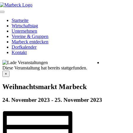
Skip
to
Toggle
content
Navigation
Startseite
Wirtschaftstag
Unternehmen
Vereine & Gruppen
Marbeck entdecken
Dorfkalender
Kontakt
Heimatverein
Diese Veranstaltung hat bereits stattgefunden.
Marbeck e.V.
Schulstraße 1
×
46325 Borken-
Marbeck
Weihnachtsmarkt Marbeck
24. November 2023
-
25. November 2023