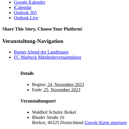
Google Kalender
iCalendar
Outlook 365
Outlook Live
Share This Story, Choose Your Platform!
Facebook
X
Bluesky
Reddit
LinkedIn
WhatsApp
Telegram
Tumblr
Xing
Email
Copy
Veranstaltung-Navigation
Link
Bunter Abend der Landfrauen
FC Marbeck Mitgliederversammlung
Details
Beginn:
24. November 2023
Ende:
25. November 2023
Veranstaltungsort
Waldhof Schulze Beikel
Rhader Straße 16
Borken
,
46325
Deutschland
Google Karte anzeigen