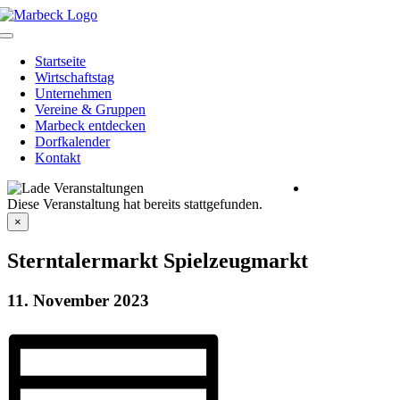
Skip
to
Toggle
content
Navigation
Startseite
Wirtschaftstag
Unternehmen
Vereine & Gruppen
Marbeck entdecken
Dorfkalender
Kontakt
Heimatverein
Diese Veranstaltung hat bereits stattgefunden.
Marbeck e.V.
Schulstraße 1
×
46325 Borken-
Marbeck
Sterntalermarkt Spielzeugmarkt
11. November 2023