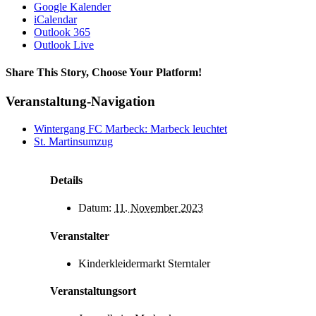
Google Kalender
iCalendar
Outlook 365
Outlook Live
Share This Story, Choose Your Platform!
Facebook
X
Bluesky
Reddit
LinkedIn
WhatsApp
Telegram
Tumblr
Xing
Email
Copy
Veranstaltung-Navigation
Link
Wintergang FC Marbeck: Marbeck leuchtet
St. Martinsumzug
Details
Datum:
11. November 2023
Veranstalter
Kinderkleidermarkt Sterntaler
Veranstaltungsort