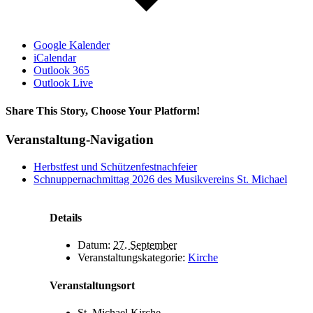
Google Kalender
iCalendar
Outlook 365
Outlook Live
Share This Story, Choose Your Platform!
Facebook
X
Bluesky
Reddit
LinkedIn
WhatsApp
Telegram
Tumblr
Xing
Email
Copy
Veranstaltung-Navigation
Link
Herbstfest und Schützenfestnachfeier
Schnuppernachmittag 2026 des Musikvereins St. Michael
Details
Datum:
27. September
Veranstaltungskategorie:
Kirche
Veranstaltungsort
St. Michael Kirche