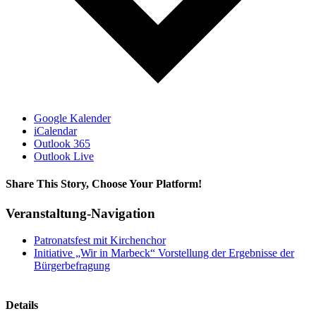
Google Kalender
iCalendar
Outlook 365
Outlook Live
Share This Story, Choose Your Platform!
Facebook
X
Bluesky
Reddit
LinkedIn
WhatsApp
Telegram
Tumblr
Xing
Email
Copy
Veranstaltung-Navigation
Link
Patronatsfest mit Kirchenchor
Initiative „Wir in Marbeck“ Vorstellung der Ergebnisse der
Bürgerbefragung
Details