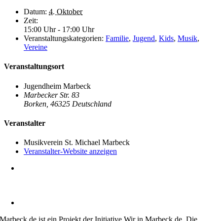
Datum:
4. Oktober
Zeit:
15:00 Uhr - 17:00 Uhr
Veranstaltungskategorien:
Familie
,
Jugend
,
Kids
,
Musik
,
Vereine
Veranstaltungsort
Jugendheim Marbeck
Marbecker Str. 83
Borken
,
46325
Deutschland
Veranstalter
Musikverein St. Michael Marbeck
Veranstalter-Website anzeigen
Heimatverein Marbeck e.V.
Schulstraße 1
46325 Borken-Marbeck
kontakt@marbeck.de
Marbeck.de ist ein Projekt der Initiative Wir in Marbeck.de. Die