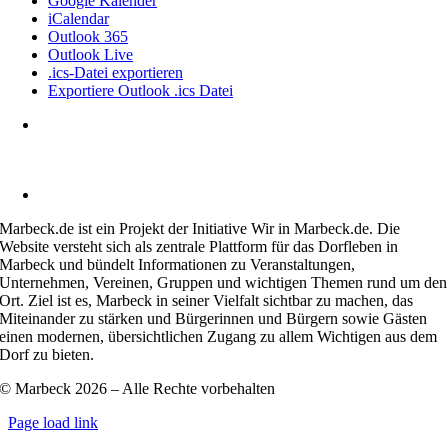
Google Kalender
iCalendar
Outlook 365
Outlook Live
.ics-Datei exportieren
Exportiere Outlook .ics Datei
Heimatverein Marbeck e.V.
Schulstraße 1
46325 Borken-Marbeck
kontakt@marbeck.de
Marbeck.de ist ein Projekt der Initiative Wir in Marbeck.de. Die
Website versteht sich als zentrale Plattform für das Dorfleben in
Marbeck und bündelt Informationen zu Veranstaltungen,
Unternehmen, Vereinen, Gruppen und wichtigen Themen rund um den
Ort. Ziel ist es, Marbeck in seiner Vielfalt sichtbar zu machen, das
Miteinander zu stärken und Bürgerinnen und Bürgern sowie Gästen
einen modernen, übersichtlichen Zugang zu allem Wichtigen aus dem
Dorf zu bieten.
© Marbeck 2026 – Alle Rechte vorbehalten
Page load link
Go