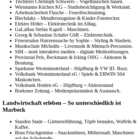
Tischlerei Christoph Schweers – Vogelhäuschen bauen.
Wiesmanns Küchen KG – Studiobesichtigung & Werkstatt.
Arbeitssicherheit Flasche – Feuerlöschtraining.
Blechdakz – Metallerzeugnisse & Kinder-Fototrecker.
Elektro Hölter – Elektrotechnik im Alltag.
GaLaBau Stefan Kapell – Maschinen.
Georg & Sebastian Schäfer GbR – Elektrotechnik.
Friseursalon Hairzenssache by Sophie – Styling & Slusheis.
Musikschule Michulitz – Livemusik & Mitmach-Percussion.
SiM – stork interaktive medien – digitale Medienlösungen.
Provinzial Pels, Beckmann & Icking OHG – Aktionen &
Beratung.
Sparkasse Westmünsterland – Hüpfburg & VW ID. Buzz.
Volksbank Westmünsterland eG / Spiele & ERWIN S04
Maskottchen.
Volksbank Heiden eG – Hüpfburg + Aktionsstand
Borkener Zeitung – Medienpräsentation & Austausch.
Landwirtschaft erleben – So unterschiedlich ist
Marbeck
Stauden Stade – Gärtnereiführung, Töpfe bemalen, Waffeln &
Kaffee.
Brun Frischgemüse – Snackmöhren, Möhrensaft, Maschinen
auf der Schulstraße.