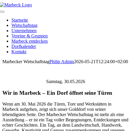
Skip
to
Toggle
content
Navigation
Startseite
Wirtschaftstag
Unternehmen
Vereine & Gruppen
Marbeck entdecken
Dorfkalender
Kontakt
Marbecker Wirtschaftstag
Philip Admin
2026-05-21T12:24:00+02:00
Samstag, 30.05.2026
Wir in Marbeck – Ein Dorf öffnet seine Türen
Wenn am 30. Mai 2026 die Türen, Tore und Werkstätten in
Marbeck aufgehen, zeigt sich unser Golddorf von seiner
lebendigsten Seite. Der Marbecker Wirtschaftstag ist mehr als eine
Ausstellung – er ist ein Tag voller Begegnungen, Entdeckungen und
echter Geschichten. Ein Tag, an dem Landwirtschaft, Handwerk,
Gewerbe, Kreativität und Genuss zusammenkommen und unseren