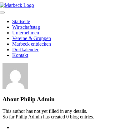
Skip
to
Toggle
content
Navigation
Startseite
Wirtschaftstag
Unternehmen
Vereine & Gruppen
Marbeck entdecken
Dorfkalender
Kontakt
About
Philip Admin
This author has not yet filled in any details.
So far Philip Admin has created 0 blog entries.
Heimatverein Marbeck e.V.
Schulstraße 1
46325 Borken-Marbeck