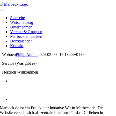
Skip
to
Toggle
content
Navigation
Startseite
Wirtschaftstag
Unternehmen
Vereine & Gruppen
Marbeck entdecken
Dorfkalender
Kontakt
Wohnen
Philip Admin
2024-02-09T17:18:44+01:00
Service (Was gibt es)
Herzlich Willkommen
Heimatverein Marbeck e.V.
Schulstraße 1
46325 Borken-Marbeck
kontakt@marbeck.de
Marbeck.de ist ein Projekt der Initiative Wir in Marbeck.de. Die
Website versteht sich als zentrale Plattform für das Dorfleben in