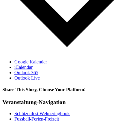
Google Kalender
iCalendar
Outlook 365
Outlook Live
Share This Story, Choose Your Platform!
Facebook
X
Bluesky
Reddit
LinkedIn
WhatsApp
Telegram
Tumblr
Xing
Email
Copy
Veranstaltung-Navigation
Link
Schützenfest Welmeringhook
Fussball-Ferien-Freizeit