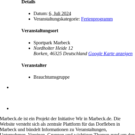
Details
Datum:
6. Juli 2024
Veranstaltungskategorie:
Ferienprogramm
Veranstaltungsort
Sportpark Marbeck
Nordholter Heide 12
Borken
,
46325
Deutschland
Google Karte anzeigen
Veranstalter
Brauchtumsgruppe
Heimatverein Marbeck e.V.
Schulstraße 1
46325 Borken-Marbeck
kontakt@marbeck.de
Marbeck.de ist ein Projekt der Initiative Wir in Marbeck.de. Die
Website versteht sich als zentrale Plattform für das Dorfleben in
Marbeck und bündelt Informationen zu Veranstaltungen,
Unternehmen, Vereinen, Gruppen und wichtigen Themen rund um den