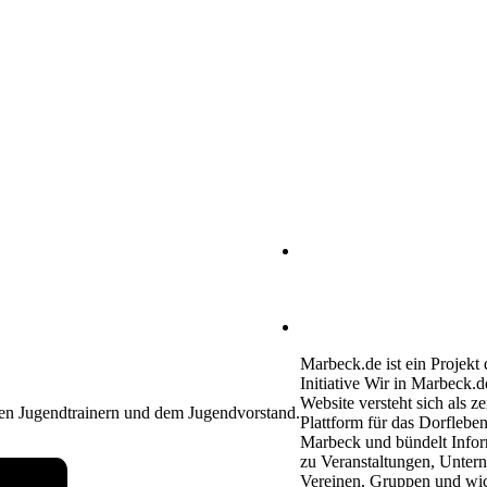
Heimatverein Marbeck e.V
Schulstraße 1
46325 Borken-Marbeck
kontakt@marbeck.de
Marbeck.de ist ein Projekt 
Initiative Wir in Marbeck.d
Website versteht sich als ze
len Jugendtrainern und dem Jugendvorstand.
Plattform für das Dorfleben
Marbeck und bündelt Info
zu Veranstaltungen, Unter
Vereinen, Gruppen und wi