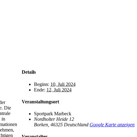
.
Details
Beginn:
10. Juli 2024
Ende:
12. Juli 2024
Veranstaltungsort
der
e. Die
ntrale
Sportpark Marbeck
 in
Nordholter Heide 12
rmationen
Borken
,
46325
Deutschland
Google Karte anzeigen
nehmen,
chtigen
Veranstalter