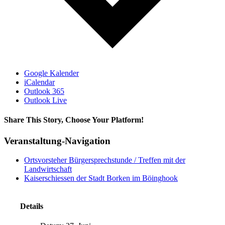
Google Kalender
iCalendar
Outlook 365
Outlook Live
Share This Story, Choose Your Platform!
Facebook
X
Bluesky
Reddit
LinkedIn
WhatsApp
Telegram
Tumblr
Xing
Email
Copy
Veranstaltung-Navigation
Link
Ortsvorsteher Bürgersprechstunde / Treffen mit der
Landwirtschaft
Kaiserschiessen der Stadt Borken im Böinghook
Details