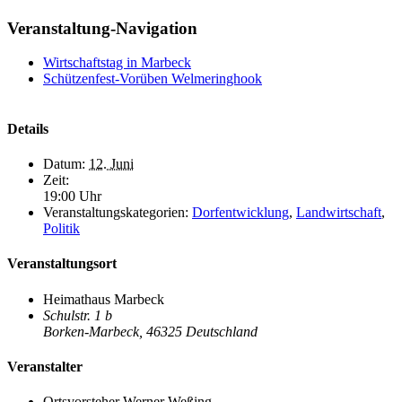
Facebook
X
Bluesky
Reddit
LinkedIn
WhatsApp
Telegram
Tumblr
Xing
Email
Copy
Veranstaltung-Navigation
Link
Wirtschaftstag in Marbeck
Schützenfest-Vorüben Welmeringhook
Details
Datum:
12. Juni
Zeit:
19:00 Uhr
Veranstaltungskategorien:
Dorfentwicklung
,
Landwirtschaft
,
Politik
Veranstaltungsort
Heimathaus Marbeck
Schulstr. 1 b
Borken-Marbeck
,
46325
Deutschland
Veranstalter
Ortsvorsteher Werner Weßing