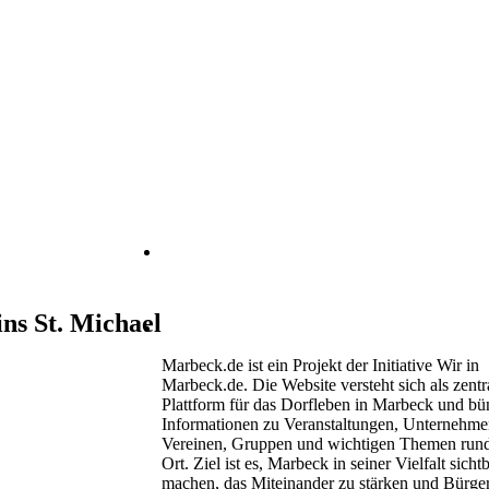
Heimatverein Marbeck e.V.
Schulstraße 1
46325 Borken-Marbeck
ns St. Michael
kontakt@marbeck.de
Marbeck.de ist ein Projekt der Initiative Wir in
Marbeck.de. Die Website versteht sich als zentr
Plattform für das Dorfleben in Marbeck und bü
Informationen zu Veranstaltungen, Unternehme
Vereinen, Gruppen und wichtigen Themen run
Ort. Ziel ist es, Marbeck in seiner Vielfalt sicht
machen, das Miteinander zu stärken und Bürge