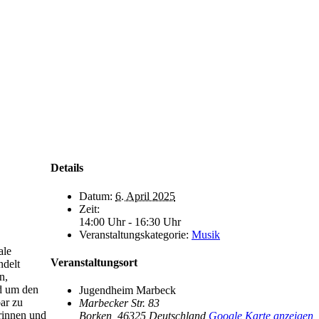
Details
Datum:
6. April 2025
Zeit:
14:00 Uhr - 16:30 Uhr
Veranstaltungskategorie:
Musik
ale
Veranstaltungsort
ndelt
n,
d um den
Jugendheim Marbeck
bar zu
Marbecker Str. 83
rinnen und
Borken
,
46325
Deutschland
Google Karte anzeigen