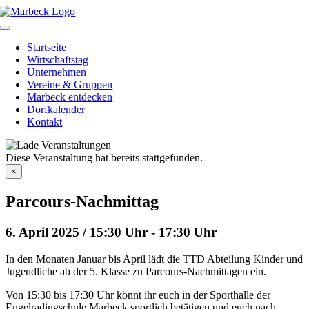
Skip
to
Toggle
content
Navigation
Startseite
Wirtschaftstag
Unternehmen
Vereine & Gruppen
Marbeck entdecken
Dorfkalender
Kontakt
Diese Veranstaltung hat bereits stattgefunden.
×
Parcours-Nachmittag
6. April 2025 / 15:30 Uhr
-
17:30 Uhr
In den Monaten Januar bis April lädt die TTD Abteilung Kinder und
Jugendliche ab der 5. Klasse zu Parcours-Nachmittagen ein.
Von 15:30 bis 17:30 Uhr könnt ihr euch in der Sporthalle der
Engelradingschule Marbeck sportlich betätigen und euch nach