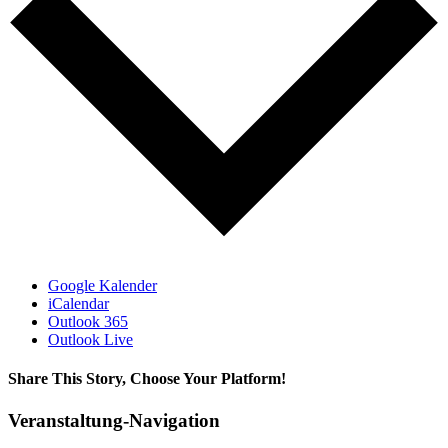
Google Kalender
iCalendar
Outlook 365
Outlook Live
Share This Story, Choose Your Platform!
Facebook
X
Bluesky
Reddit
LinkedIn
WhatsApp
Telegram
Tumblr
Xing
Email
Copy
Veranstaltung-Navigation
Link