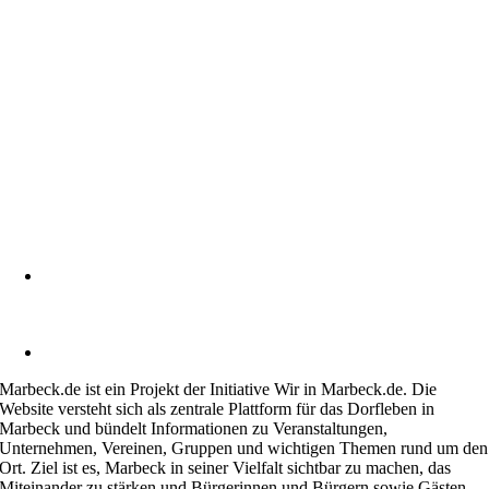
Heimatverein Marbeck e.V.
Schulstraße 1
46325 Borken-Marbeck
kontakt@marbeck.de
Marbeck.de ist ein Projekt der Initiative Wir in Marbeck.de. Die
Website versteht sich als zentrale Plattform für das Dorfleben in
Marbeck und bündelt Informationen zu Veranstaltungen,
Unternehmen, Vereinen, Gruppen und wichtigen Themen rund um den
Ort. Ziel ist es, Marbeck in seiner Vielfalt sichtbar zu machen, das
Miteinander zu stärken und Bürgerinnen und Bürgern sowie Gästen