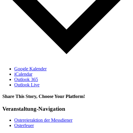
Google Kalender
iCalendar
Outlook 365
Outlook Live
Share This Story, Choose Your Platform!
Facebook
X
Bluesky
Reddit
LinkedIn
WhatsApp
Telegram
Tumblr
Xing
Email
Copy
Veranstaltung-Navigation
Link
Ostereieraktion der Messdiener
Osterfeuer