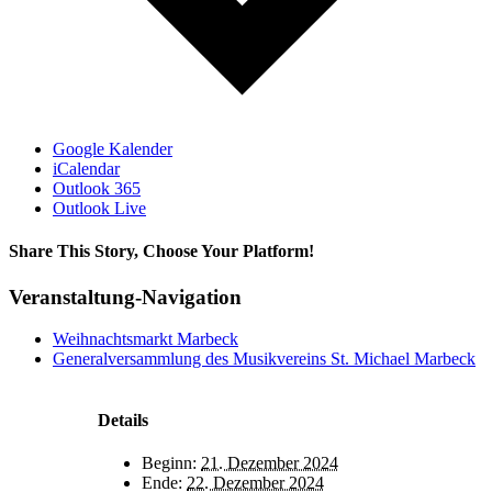
Google Kalender
iCalendar
Outlook 365
Outlook Live
Share This Story, Choose Your Platform!
Facebook
X
Bluesky
Reddit
LinkedIn
WhatsApp
Telegram
Tumblr
Xing
Email
Copy
Veranstaltung-Navigation
Link
Weihnachtsmarkt Marbeck
Generalversammlung des Musikvereins St. Michael Marbeck
Details
Beginn:
21. Dezember 2024
Ende:
22. Dezember 2024