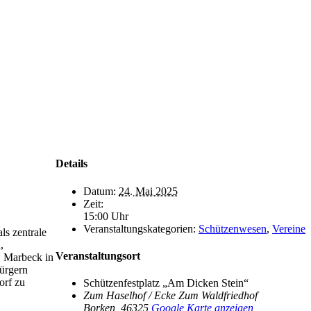
Details
Datum:
24. Mai 2025
Zeit:
15:00 Uhr
Veranstaltungskategorien:
Schützenwesen
,
Vereine
ls zentrale
,
Veranstaltungsort
, Marbeck in
Bürgern
orf zu
Schützenfestplatz „Am Dicken Stein“
Zum Haselhof / Ecke Zum Waldfriedhof
Borken
,
46325
Google Karte anzeigen