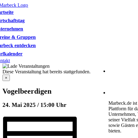
Skip
to
artseite
content
rtschaftstag
ternehmen
reine & Gruppen
rbeck entdecken
rfkalender
ntakt
Heimatverein 
Diese Veranstaltung hat bereits stattgefunden.
Schulstraße 1
×
46325 Borken
Vogelbeerdigen
kontakt@marb
Marbeck.de ist 
24. Mai 2025 / 15:00 Uhr
Plattform für 
Unternehmen, V
seiner Vielfal
sowie Gästen e
bieten.