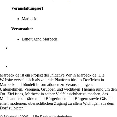
Veranstaltungsort
Marbeck
Veranstalter
Landjugend Marbeck
Heimatverein Marbeck e.V.
Schulstraße 1
46325 Borken-Marbeck
kontakt@marbeck.de
Marbeck.de ist ein Projekt der Initiative Wir in Marbeck.de. Die
Website versteht sich als zentrale Plattform für das Dorfleben in
Marbeck und bündelt Informationen zu Veranstaltungen,
Unternehmen, Vereinen, Gruppen und wichtigen Themen rund um den
Ort. Ziel ist es, Marbeck in seiner Vielfalt sichtbar zu machen, das
Miteinander zu stärken und Bürgerinnen und Bürgern sowie Gästen
einen modernen, übersichtlichen Zugang zu allem Wichtigen aus dem
Dorf zu bieten.
© Marbeck 2026 – Alle Rechte vorbehalten