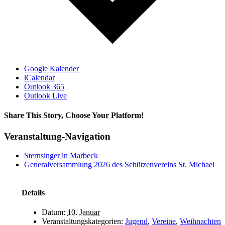
Google Kalender
iCalendar
Outlook 365
Outlook Live
Share This Story, Choose Your Platform!
Facebook
X
Bluesky
Reddit
LinkedIn
WhatsApp
Telegram
Tumblr
Xing
Email
Copy
Veranstaltung-Navigation
Link
Sternsinger in Marbeck
Generalversammlung 2026 des Schützenvereins St. Michael
Details
Datum:
10. Januar
Veranstaltungskategorien:
Jugend
,
Vereine
,
Weihnachten