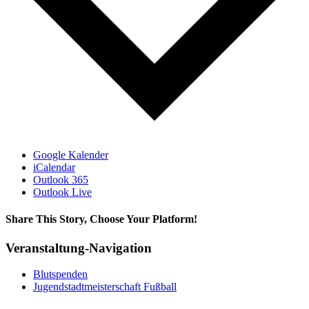
Google Kalender
iCalendar
Outlook 365
Outlook Live
Share This Story, Choose Your Platform!
Facebook
X
Bluesky
Reddit
LinkedIn
WhatsApp
Telegram
Tumblr
Xing
Email
Copy
Veranstaltung-Navigation
Link
Blutspenden
Jugendstadtmeisterschaft Fußball