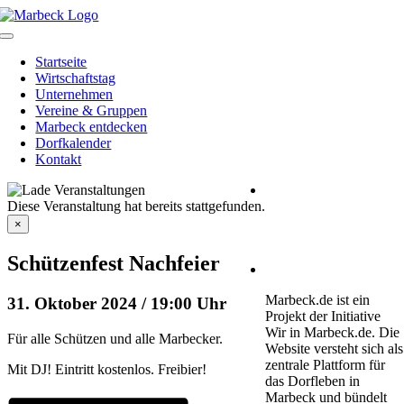
Skip
to
Toggle
content
Navigation
Startseite
Wirtschaftstag
Unternehmen
Vereine & Gruppen
Marbeck entdecken
Dorfkalender
Kontakt
Heimatverein Marbeck
Diese Veranstaltung hat bereits stattgefunden.
e.V.
Schulstraße 1
×
46325 Borken-Marbeck
Schützenfest Nachfeier
kontakt@marbeck.de
Marbeck.de ist ein
31. Oktober 2024 / 19:00 Uhr
Projekt der Initiative
Wir in Marbeck.de. Die
Für alle Schützen und alle Marbecker.
Website versteht sich als
zentrale Plattform für
Mit DJ! Eintritt kostenlos. Freibier!
das Dorfleben in
Marbeck und bündelt