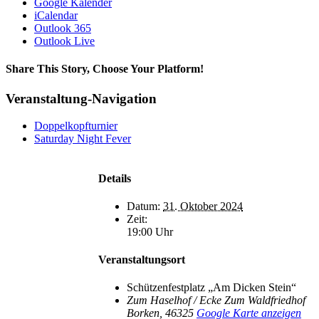
Google Kalender
iCalendar
Outlook 365
Outlook Live
Share This Story, Choose Your Platform!
Facebook
X
Bluesky
Reddit
LinkedIn
WhatsApp
Telegram
Tumblr
Xing
Email
Copy
Veranstaltung-Navigation
Link
Doppelkopfturnier
Saturday Night Fever
Details
Datum:
31. Oktober 2024
Zeit:
19:00 Uhr
Veranstaltungsort
Schützenfestplatz „Am Dicken Stein“
Zum Haselhof / Ecke Zum Waldfriedhof
Borken
,
46325
Google Karte anzeigen