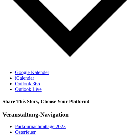
Google Kalender
iCalendar
Outlook 365
Outlook Live
Share This Story, Choose Your Platform!
Facebook
X
Bluesky
Reddit
LinkedIn
WhatsApp
Telegram
Tumblr
Xing
Email
Copy
Veranstaltung-Navigation
Link
Parkournachmittage 2023
Osterfeuer