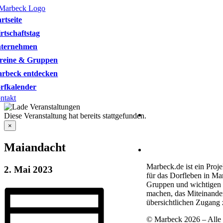
Skip
to
artseite
content
rtschaftstag
ternehmen
reine & Gruppen
rbeck entdecken
rfkalender
ntakt
Heimatverein Marbeck e
Diese Veranstaltung hat bereits stattgefunden.
Schulstraße 1
×
46325 Borken-Marbeck
Maiandacht
kontakt@marbeck.de
Marbeck.de ist ein Proje
2. Mai 2023
für das Dorfleben in Ma
Gruppen und wichtigen T
machen, das Miteinande
übersichtlichen Zugang 
© Marbeck 2026 – Alle 