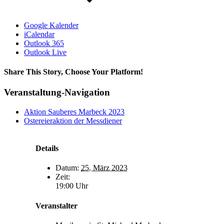
Google Kalender
iCalendar
Outlook 365
Outlook Live
Share This Story, Choose Your Platform!
Facebook
X
Bluesky
Reddit
LinkedIn
WhatsApp
Telegram
Tumblr
Xing
Email
Copy
Veranstaltung-Navigation
Link
Aktion Sauberes Marbeck 2023
Ostereieraktion der Messdiener
Details
Datum:
25. März 2023
Zeit:
19:00 Uhr
Veranstalter