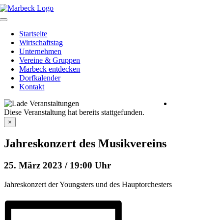
Skip
to
Toggle
content
Navigation
Startseite
Wirtschaftstag
Unternehmen
Vereine & Gruppen
Marbeck entdecken
Dorfkalender
Kontakt
Heimatverein
Diese Veranstaltung hat bereits stattgefunden.
Marbeck e.V.
Schulstraße 1
×
46325 Borken-
Marbeck
Jahreskonzert des Musikvereins
25. März 2023 / 19:00 Uhr
Jahreskonzert der Youngsters und des Hauptorchesters