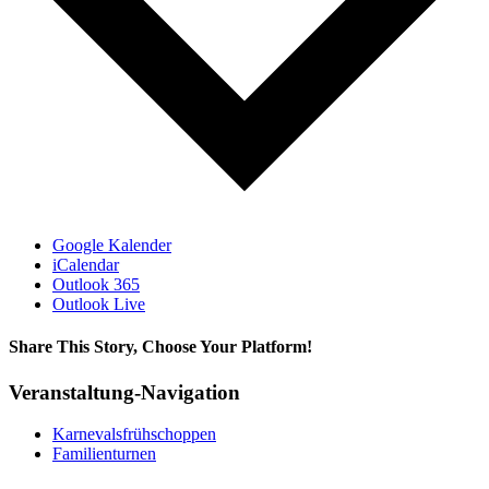
Google Kalender
iCalendar
Outlook 365
Outlook Live
Share This Story, Choose Your Platform!
Facebook
X
Bluesky
Reddit
LinkedIn
WhatsApp
Telegram
Tumblr
Xing
Email
Copy
Veranstaltung-Navigation
Link
Karnevalsfrühschoppen
Familienturnen