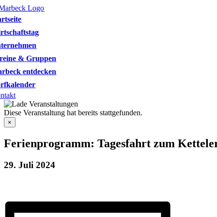
Skip
to
artseite
content
rtschaftstag
ternehmen
reine & Gruppen
rbeck entdecken
rfkalender
ntakt
Diese Veranstaltung hat bereits stattgefunden.
×
Ferienprogramm: Tagesfahrt zum Kettele
29. Juli 2024