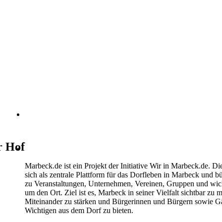
Heimatverein Marbeck e.V.
Schulstraße 1
46325 Borken-Marbeck
r Hof
kontakt@marbeck.de
Marbeck.de ist ein Projekt der Initiative Wir in Marbeck.de. Di
sich als zentrale Plattform für das Dorfleben in Marbeck und b
zu Veranstaltungen, Unternehmen, Vereinen, Gruppen und wi
um den Ort. Ziel ist es, Marbeck in seiner Vielfalt sichtbar zu 
Miteinander zu stärken und Bürgerinnen und Bürgern sowie Gä
Wichtigen aus dem Dorf zu bieten.