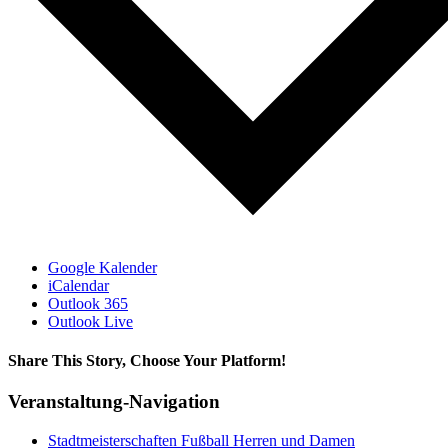
Google Kalender
iCalendar
Outlook 365
Outlook Live
Share This Story, Choose Your Platform!
Facebook
X
Bluesky
Reddit
LinkedIn
WhatsApp
Telegram
Tumblr
Xing
Email
Copy
Veranstaltung-Navigation
Link
Stadtmeisterschaften Fußball Herren und Damen