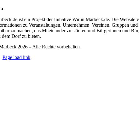
kontakt@marbeck.de
rbeck.de ist ein Projekt der Initiative Wir in Marbeck.de. Die Website v
formationen zu Veranstaltungen, Unternehmen, Vereinen, Gruppen und wi
chtbar zu machen, das Miteinander zu stärken und Bürgerinnen und Bü
s dem Dorf zu bieten.
Marbeck 2026 – Alle Rechte vorbehalten
Page load link
Go
to
Top