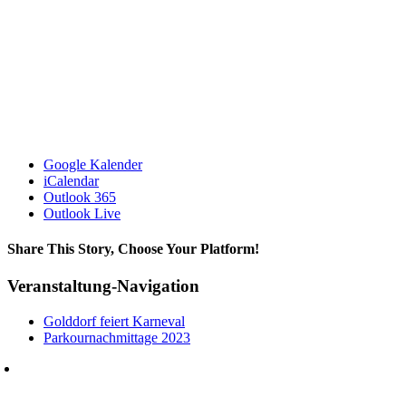
Google Kalender
iCalendar
Outlook 365
Outlook Live
Share This Story, Choose Your Platform!
Facebook
X
Bluesky
Reddit
LinkedIn
WhatsApp
Telegram
Tumblr
Xing
Email
Copy
Veranstaltung-Navigation
Link
Golddorf feiert Karneval
Parkournachmittage 2023
Heimatverein Marbeck e.V.
Schulstraße 1
46325 Borken-Marbeck