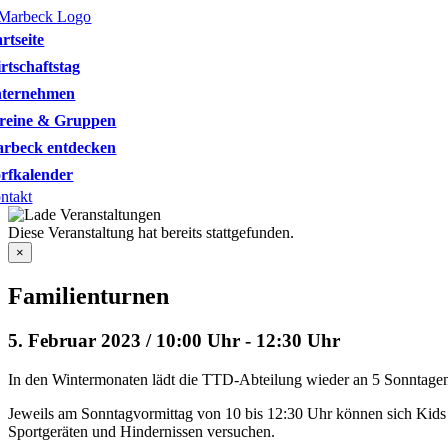
Skip
to
artseite
content
rtschaftstag
ternehmen
reine & Gruppen
rbeck entdecken
rfkalender
ntakt
Diese Veranstaltung hat bereits stattgefunden.
×
Familienturnen
5. Februar 2023 / 10:00 Uhr
-
12:30 Uhr
In den Wintermonaten lädt die TTD-Abteilung wieder an 5 Sonntagen
Jeweils am Sonntagvormittag von 10 bis 12:30 Uhr können sich Kids m
Sportgeräten und Hindernissen versuchen.