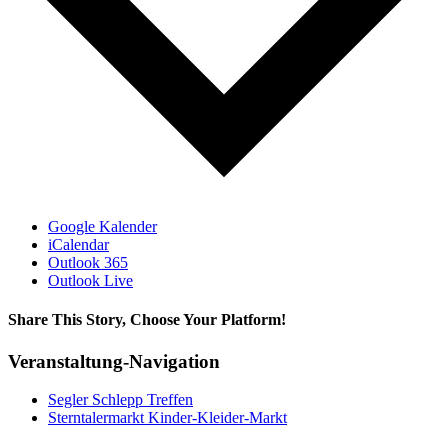
Google Kalender
iCalendar
Outlook 365
Outlook Live
Share This Story, Choose Your Platform!
Facebook
X
Bluesky
Reddit
LinkedIn
WhatsApp
Telegram
Tumblr
Xing
Email
Copy
Veranstaltung-Navigation
Link
Segler Schlepp Treffen
Sterntalermarkt Kinder-Kleider-Markt