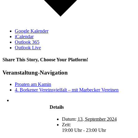
Google Kalender
iCalendar
Outlook 365
Outlook Live
Share This Story, Choose Your Platform!
Facebook
X
Bluesky
Reddit
LinkedIn
WhatsApp
Telegram
Tumblr
Xing
Email
Copy
Veranstaltung-Navigation
Link
Proaten am Kamin
4. Borkener Vereinsvielfalt – mit Marbecker Vereinen
Heimatverein
Marbeck e.V.
Details
Schulstraße 1
46325 Borken-
Datum:
13. September 2024
Marbeck
Zeit:
19:00 Uhr - 23:00 Uhr