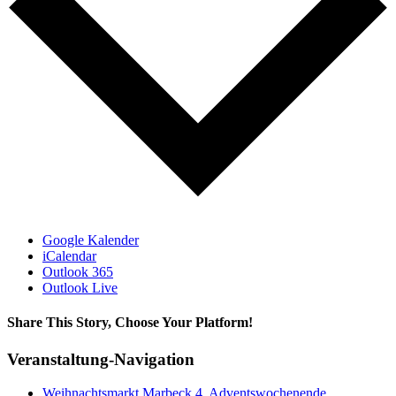
Google Kalender
iCalendar
Outlook 365
Outlook Live
Share This Story, Choose Your Platform!
Facebook
X
Bluesky
Reddit
LinkedIn
WhatsApp
Telegram
Tumblr
Xing
Email
Copy
Veranstaltung-Navigation
Link
Weihnachtsmarkt Marbeck 4. Adventswochenende