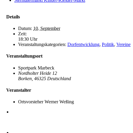
Sterntalermarkt Kinder-Kleider-Markt
Details
Datum:
10. September
Zeit:
18:30 Uhr
Veranstaltungskategorien:
Dorfentwicklung
,
Politik
,
Vereine
Veranstaltungsort
Sportpark Marbeck
Nordholter Heide 12
Borken
,
46325
Deutschland
Veranstalter
Ortsvorsteher Werner Weßing
Heimatverein Marbeck e.V.
Schulstraße 1
46325 Borken-Marbeck
kontakt@marbeck.de