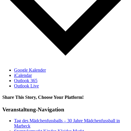
Google Kalender
iCalendar
Outlook 365
Outlook Live
Share This Story, Choose Your Platform!
Facebook
X
Bluesky
Reddit
LinkedIn
WhatsApp
Telegram
Tumblr
Xing
Email
Copy
Veranstaltung-Navigation
Link
Tag des Mädchenfussballs – 30 Jahre Mädchenfussball in
Marbeck