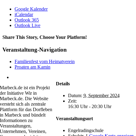
Google Kalender
iCalendar
Outlook 365
Outlook Live
Share This Story, Choose Your Platform!
Facebook
X
Bluesky
Reddit
LinkedIn
WhatsApp
Telegram
Tumblr
Xing
Email
Copy
Veranstaltung-Navigation
Link
Familienfest vom Heimatverein
Proaten am Kamin
kontakt@marbeck.de
Details
Marbeck.de ist ein Projekt
der Initiative Wir in
Datum:
9. September 2024
Marbeck.de. Die Website
Zeit:
versteht sich als zentrale
16:30 Uhr - 20:30 Uhr
Plattform für das Dorfleben
in Marbeck und bündelt
Veranstaltungsort
Informationen zu
Veranstaltungen,
Engelradingschule
Unternehmen, Vereinen,
Schulstr. 1
Google Karte anzeigen