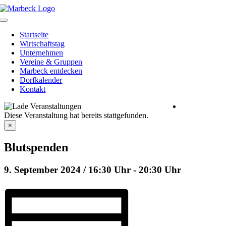
Skip
to
Toggle
content
Navigation
Startseite
Wirtschaftstag
Unternehmen
Vereine & Gruppen
Marbeck entdecken
Dorfkalender
Kontakt
Heimatverein
Diese Veranstaltung hat bereits stattgefunden.
Marbeck e.V.
Schulstraße 1
×
46325
Borken-
Blutspenden
Marbeck
9. September 2024 / 16:30 Uhr
-
20:30 Uhr