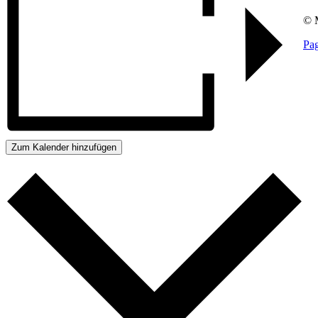
© M
Pag
Go
to
To
Zum Kalender hinzufügen