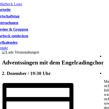
Skip
to
artseite
content
rtschaftstag
ternehmen
reine & Gruppen
rbeck entdecken
rfkalender
ntakt
Hei
Sch
Adventssingen mit dem Engelradingchor
46
2. Dezember / 19:30 Uhr
ko
Mar
sic
Inf
wic
sic
sow
dem