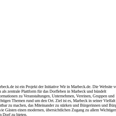
matverein Marbeck e.V.
ulstraße 1
325 Borken-Marbeck
ntakt@marbeck.de
beck.de ist ein Projekt der Initiative Wir in Marbeck.de. Die Website v
h als zentrale Plattform für das Dorfleben in Marbeck und bündelt
ormationen zu Veranstaltungen, Unternehmen, Vereinen, Gruppen und
htigen Themen rund um den Ort. Ziel ist es, Marbeck in seiner Vielfalt
htbar zu machen, das Miteinander zu stärken und Bürgerinnen und Bür
ie Gästen einen modernen, übersichtlichen Zugang zu allem Wichtige
 Dorf zu bieten.