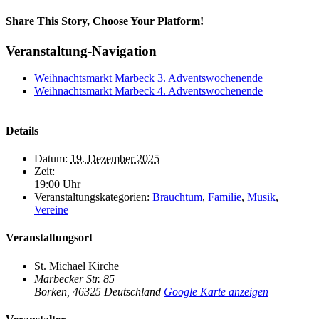
Share This Story, Choose Your Platform!
Facebook
X
Bluesky
Reddit
LinkedIn
WhatsApp
Telegram
Tumblr
Xing
Email
Copy
Veranstaltung-Navigation
Link
Weihnachtsmarkt Marbeck 3. Adventswochenende
Weihnachtsmarkt Marbeck 4. Adventswochenende
Details
Datum:
19. Dezember 2025
Zeit:
19:00 Uhr
Veranstaltungskategorien:
Brauchtum
,
Familie
,
Musik
,
Vereine
Veranstaltungsort
St. Michael Kirche
Marbecker Str. 85
Borken
,
46325
Deutschland
Google Karte anzeigen