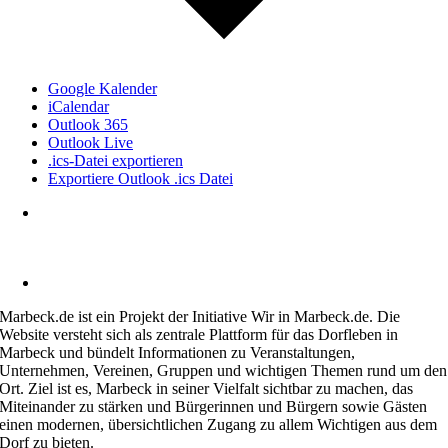
Google Kalender
iCalendar
Outlook 365
Outlook Live
.ics-Datei exportieren
Exportiere Outlook .ics Datei
Heimatverein Marbeck e.V.
Schulstraße 1
46325 Borken-Marbeck
kontakt@marbeck.de
Marbeck.de ist ein Projekt der Initiative Wir in Marbeck.de. Die
Website versteht sich als zentrale Plattform für das Dorfleben in
Marbeck und bündelt Informationen zu Veranstaltungen,
Unternehmen, Vereinen, Gruppen und wichtigen Themen rund um den
Ort. Ziel ist es, Marbeck in seiner Vielfalt sichtbar zu machen, das
Miteinander zu stärken und Bürgerinnen und Bürgern sowie Gästen
einen modernen, übersichtlichen Zugang zu allem Wichtigen aus dem
Dorf zu bieten.